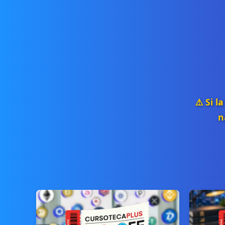
⚠️ Si 
n