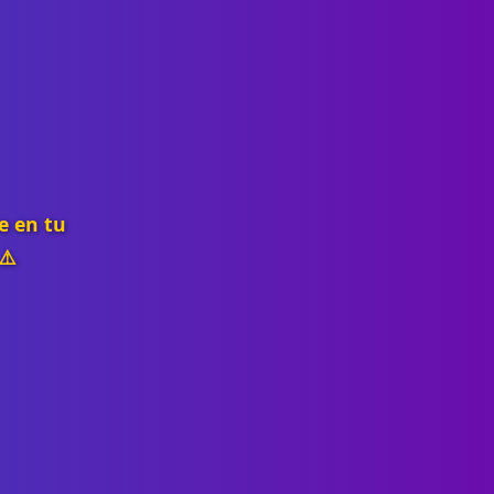
e en tu
⚠️