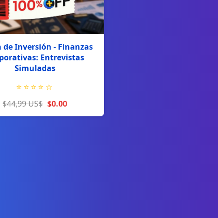
 de Inversión - Finanzas
porativas: Entrevistas
Simuladas
⭐
⭐
⭐
⭐
☆
$44,99 US$
$0.00