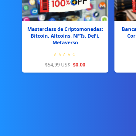
Masterclass de Criptomonedas:
Banca
Bitcoin, Altcoins, NFTs, DeFi,
Cor
Metaverso
⭐
⭐
⭐
⭐
☆
$54,99 US$
$0.00