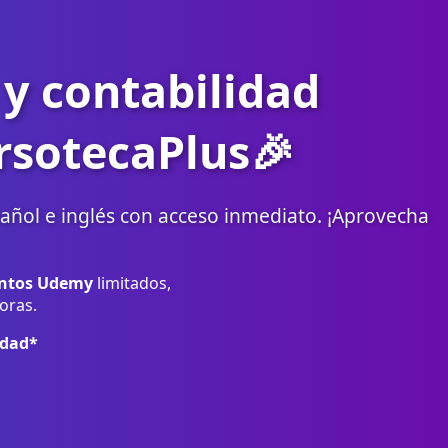
y contabilidad
rsotecaPlus🎉
ñol e inglés con acceso inmediato. ¡Aprovecha
ntos Udemy
limitados,
oras.
idad*