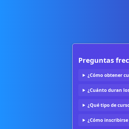
Preguntas fre
¿Cómo obtener cu
¿Cuánto duran lo
¿Qué tipo de curso
¿Cómo inscribirse