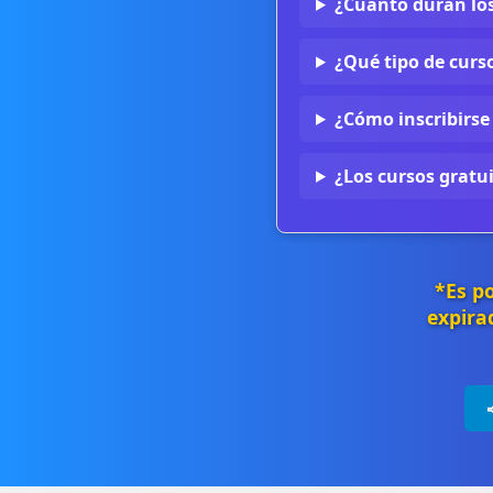
¿Cuánto duran lo
¿Qué tipo de curso
¿Cómo inscribirse
¿Los cursos gratui
*Es p
expira