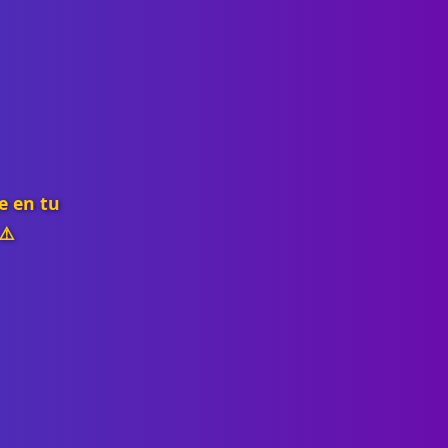
e en tu
⚠️