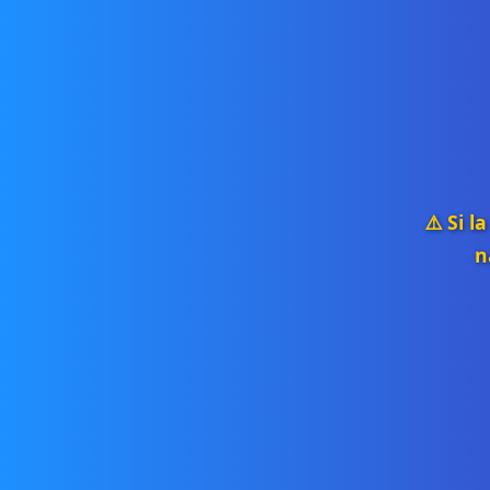
⚠️ Si 
n