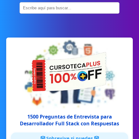
1500 Preguntas de Entrevista para
Desarrollador Full Stack con Respuestas
🤡 Sobrevive si puedes 🤡