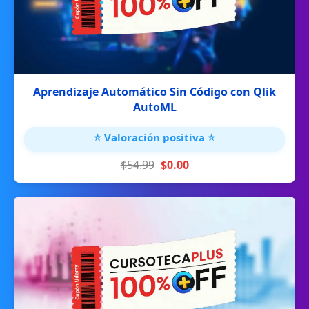
Aprendizaje Automático Sin Código con Qlik
AutoML
⭐ Valoración positiva ⭐
$54.99
$0.00