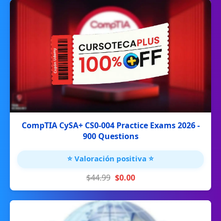
CompTIA CySA+ CS0-004 Practice Exams 2026 -
900 Questions
⭐ Valoración positiva ⭐
$44.99
$0.00