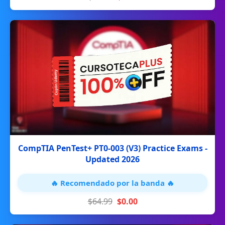
CompTIA PenTest+ PT0-003 (V3) Practice Exams -
Updated 2026
🔥 Recomendado por la banda 🔥
$64.99
$0.00