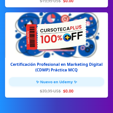
$19,99 US$
$0.00
Certificación Profesional en Marketing Digital
(CDMP) Práctica MCQ
✨ Nuevo en Udemy ✨
$39,99 US$
$0.00