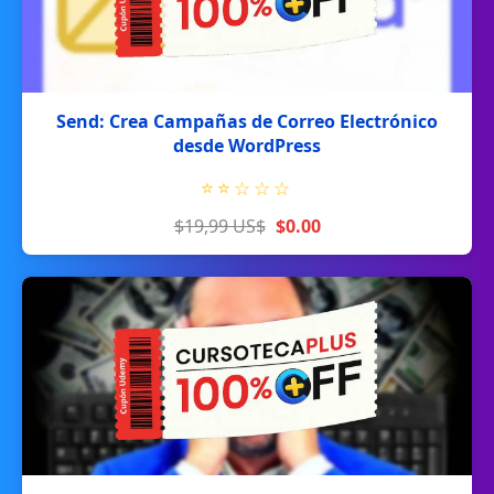
Send: Crea Campañas de Correo Electrónico
desde WordPress
⭐
⭐
☆
☆
☆
$19,99 US$
$0.00