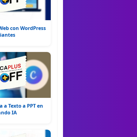
Web con WordPress
piantes
a a Texto a PPT en
ando IA