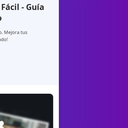
ácil - Guía
o
o. Mejora tus
ado!