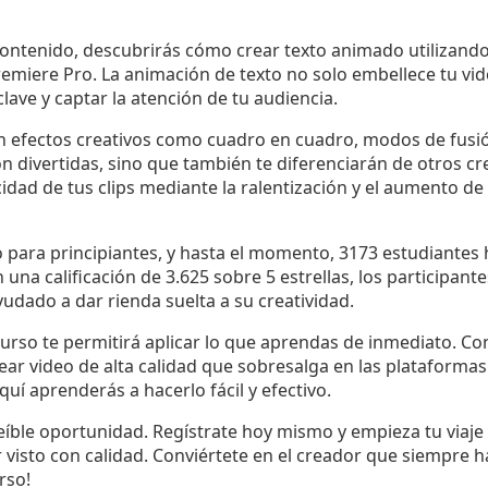
contenido, descubrirás cómo crear texto animado utilizand
remiere Pro. La animación de texto no solo embellece tu vi
lave y captar la atención de tu audiencia.
 efectos creativos como cuadro en cuadro, modos de fusión
on divertidas, sino que también te diferenciarán de otros c
idad de tus clips mediante la ralentización y el aumento d
o para principiantes, y hasta el momento, 3173 estudiante
 una calificación de 3.625 sobre 5 estrellas, los participan
yudado a dar rienda suelta a su creatividad.
curso te permitirá aplicar lo que aprendas de inmediato. Con
ar video de alta calidad que sobresalga en las plataformas 
í aprenderás a hacerlo fácil y efectivo.
eíble oportunidad. Regístrate hoy mismo y empieza tu viaje 
visto con calidad. Conviértete en el creador que siempre ha
rso!