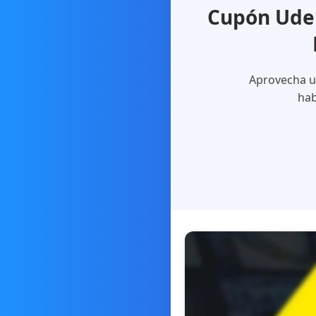
Cupón Udem
Aprovecha un
hab