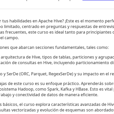
 tus habilidades en Apache Hive? ¡Este es el momento per
po limitado, centrado en preguntas y respuestas de entrevi
s frecuentes, este curso es ideal tanto para principiantes
 el campo.
cciones que abarcan secciones fundamentales, tales como:
rquitectura de Hive, tipos de tablas, particiones y agrupac
zación de consultas en Hive, incluyendo particionamiento d
o y SerDe (ORC, Parquet, RegexSerDe) y su impacto en el r
jas de este curso es su enfoque práctico. Aprenderás sobre
osistema Hadoop, como Spark, Kafka y HBase. Esto es vital
trabajo y conectividad de datos de manera eficiente.
 básicos, el curso explora características avanzadas de H
sultas vectorizadas y evolución de esquemas son abordado