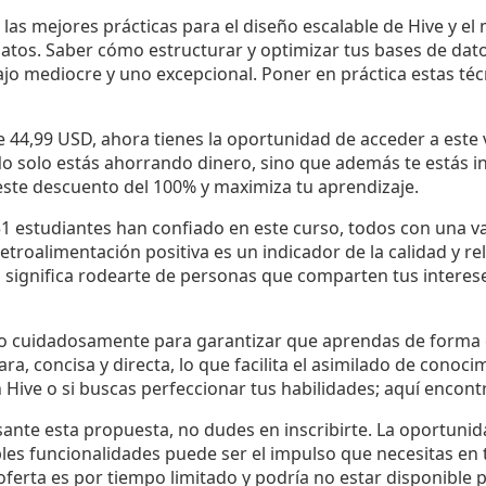
las mejores prácticas para el diseño escalable de Hive y el 
tos. Saber cómo estructurar y optimizar tus bases de dat
ajo mediocre y uno excepcional. Poner en práctica estas téc
e 44,99 USD, ahora tienes la oportunidad de acceder a este
o solo estás ahorrando dinero, sino que además te estás in
este descuento del 100% y maximiza tu aprendizaje.
1 estudiantes han confiado en este curso, todos con una 
 retroalimentación positiva es un indicador de la calidad y r
 significa rodearte de personas que comparten tus interes
do cuidadosamente para garantizar que aprendas de forma e
ara, concisa y directa, lo que facilita el asimilado de conoc
 Hive o si buscas perfeccionar tus habilidades; aquí encontr
esante esta propuesta, no dudes en inscribirte. La oportun
les funcionalidades puede ser el impulso que necesitas en 
 oferta es por tiempo limitado y podría no estar disponibl