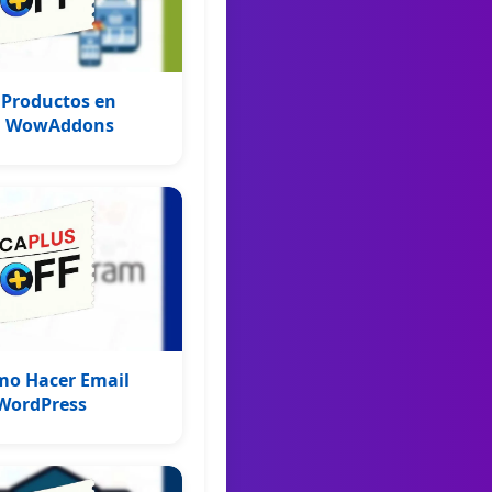
 Productos en
n WowAddons
mo Hacer Email
WordPress