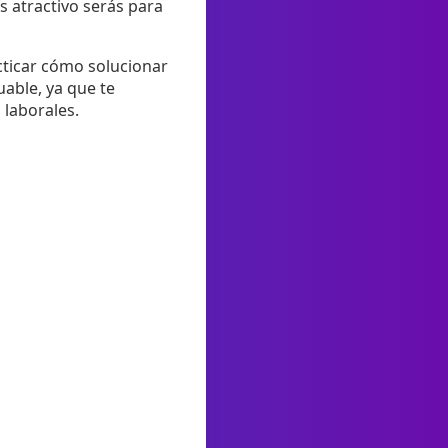
 atractivo serás para
cticar cómo solucionar
uable, ya que te
 laborales.