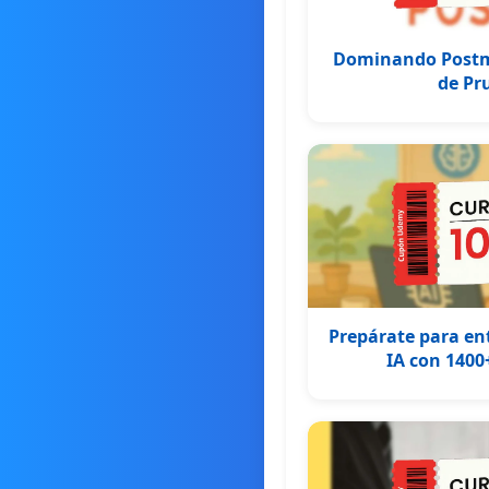
Dominando Postm
de Pr
Prepárate para ent
IA con 1400