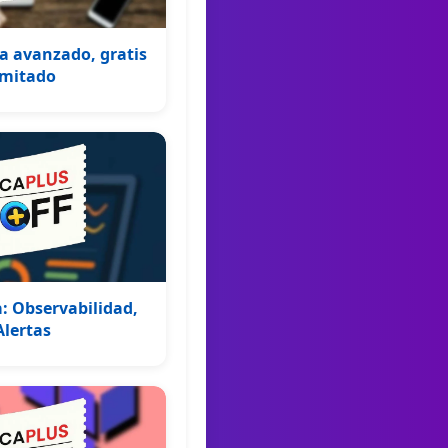
a avanzado, gratis
imitado
: Observabilidad,
Alertas