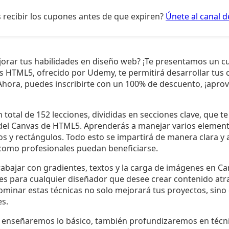
 recibir los cupones antes de que expiren?
Únete al canal 
jorar tus habilidades en diseño web? ¡Te presentamos un c
s HTML5, ofrecido por Udemy, te permitirá desarrollar tus
hora, puedes inscribirte con un 100% de descuento, ¡apro
 total de 152 lecciones, divididas en secciones clave, que t
el Canvas de HTML5. Aprenderás a manejar varios eleme
rcos y rectángulos. Todo esto se impartirá de manera clara y
 como profesionales puedan beneficiarse.
abajar con gradientes, textos y la carga de imágenes en C
es para cualquier diseñador que desee crear contenido atr
ominar estas técnicas no solo mejorará tus proyectos, sin
es.
te enseñaremos lo básico, también profundizaremos en técni