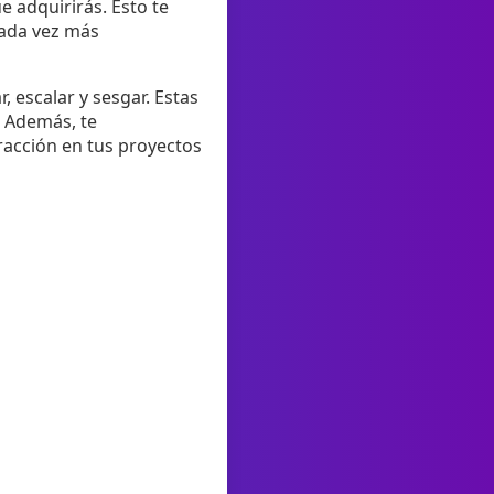
e adquirirás. Esto te
cada vez más
 escalar y sesgar. Estas
. Además, te
racción en tus proyectos