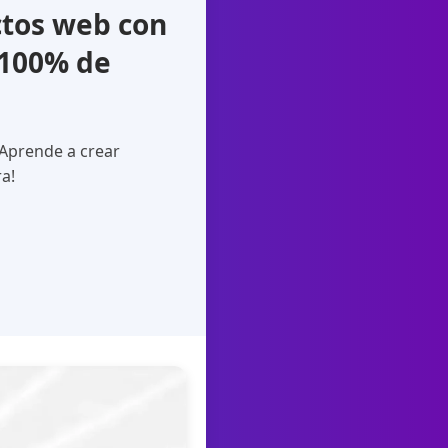
tos web con
 100% de
 Aprende a crear
ra!