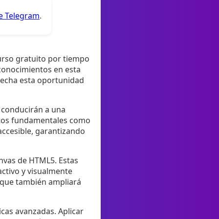
de Telegram
.
urso gratuito por tiempo
 conocimientos en esta
vecha esta oportunidad
e conducirán a una
ntos fundamentales como
 accesible, garantizando
anvas de HTML5. Estas
activo y visualmente
o que también ampliará
cas avanzadas. Aplicar