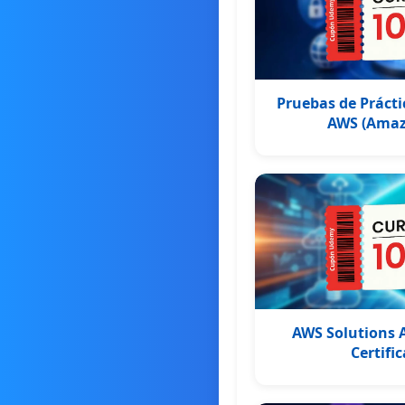
Pruebas de Prácti
AWS (Amaz
AWS Solutions A
Certifi