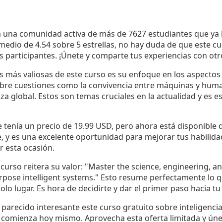
 una comunidad activa de más de 7627 estudiantes que ya 
medio de 4.54 sobre 5 estrellas, no hay duda de que este c
s participantes. ¡Únete y comparte tus experiencias con otr
s más valiosas de este curso es su enfoque en los aspectos é
bre cuestiones como la convivencia entre máquinas y hum
a global. Estos son temas cruciales en la actualidad y es es
 tenía un precio de 19.99 USD, pero ahora está disponible d
e, y es una excelente oportunidad para mejorar tus habilid
r esta ocasión.
 curso reitera su valor: "Master the science, engineering, a
rpose intelligent systems." Esto resume perfectamente lo q
solo lugar. Es hora de decidirte y dar el primer paso hacia tu
parecido interesante este curso gratuito sobre inteligencia a
 comienza hoy mismo. Aprovecha esta oferta limitada y únet