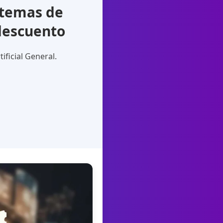
stemas de
 descuento
ificial General.