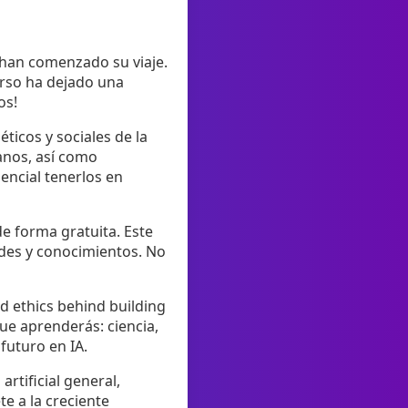
han comenzado su viaje.
urso ha dejado una
os!
ticos y sociales de la
anos, así como
encial tenerlos en
e forma gratuita. Este
ades y conocimientos. No
nd ethics behind building
ue aprenderás: ciencia,
 futuro en IA.
rtificial general,
e a la creciente