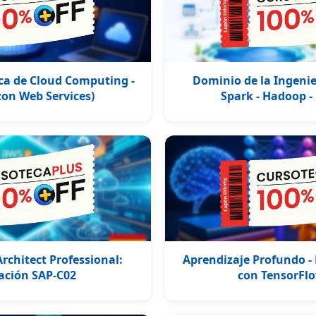
ca de Cloud Computing -
Dominio de la Ingenier
on Web Services)
Spark - Hadoop -
rchitect Professional:
Aprendizaje Profundo -
cación SAP-C02
con TensorFl