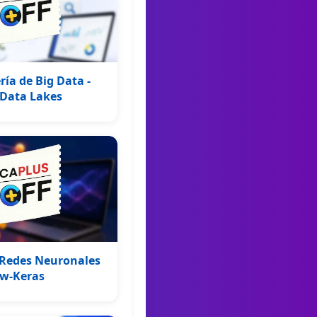
ía de Big Data -
 Data Lakes
 Redes Neuronales
ow-Keras