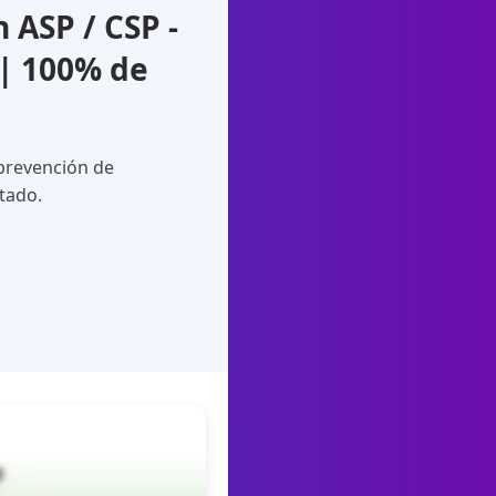
ASP / CSP -
 | 100% de
 prevención de
itado.