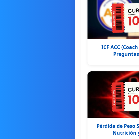
ICF ACC (Coach 
Preguntas 
Pérdida de Peso S
Nutrición y