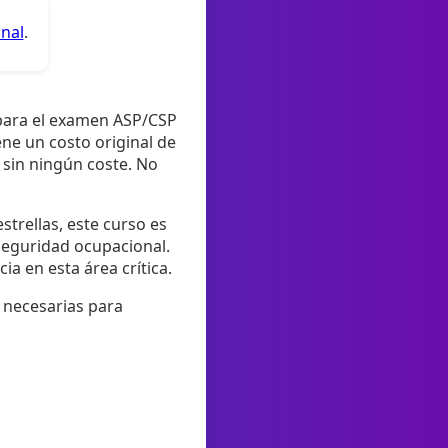
anal
.
 para el examen ASP/CSP
ene un costo original de
 sin ningún coste. No
strellas, este curso es
seguridad ocupacional.
a en esta área crítica.
s necesarias para