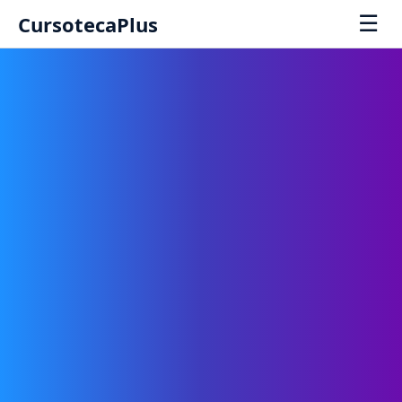
☰
CursotecaPlus