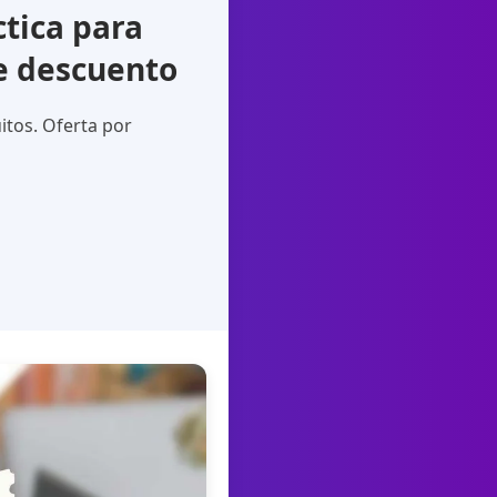
tica para
e descuento
itos. Oferta por