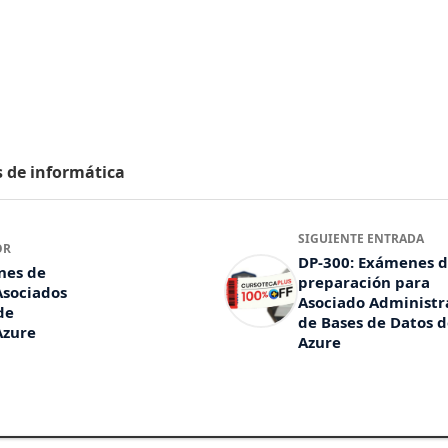
s de informática
SIGUIENTE ENTRADA
OR
DP-300: Exámenes 
nes de
preparación para
Asociados
Asociado Administr
de
de Bases de Datos 
Azure
Azure