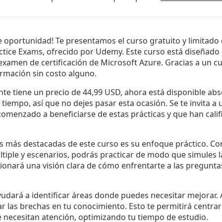
e oportunidad! Te presentamos el curso gratuito y limitado
ctice Exams, ofrecido por Udemy. Este curso está diseñado
examen de certificación de Microsoft Azure. Gracias a un c
ormación sin costo alguno.
nte tiene un precio de 44,99 USD, ahora está disponible abs
 tiempo, así que no dejes pasar esta ocasión. Se te invita a 
omenzado a beneficiarse de estas prácticas y que han calif
as más destacadas de este curso es su enfoque práctico. C
iple y escenarios, podrás practicar de modo que simules la
ionará una visión clara de cómo enfrentarte a las pregunt
udará a identificar áreas donde puedes necesitar mejorar. A
r las brechas en tu conocimiento. Esto te permitirá centrar
 necesitan atención, optimizando tu tiempo de estudio.