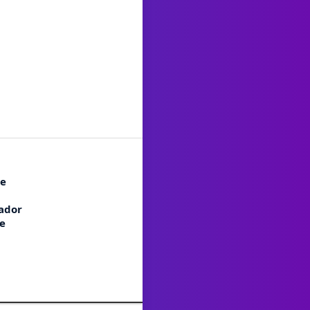
de
ador
de