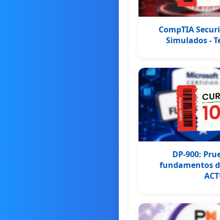
CompTIA Securi
Simulados - T
DP-900: Prue
fundamentos de
ACT