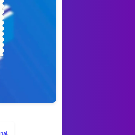
anal
.