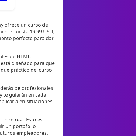
y ofrece un curso de
mente cuesta 19,99 USD,
mento perfecto para dar
pales de HTML.
 está diseñado para que
oque práctico del curso
enderás de profesionales
y te guiarán en cada
plicarla en situaciones
mundo real. Esto es
ir un portafolio
 futuros empleadores,