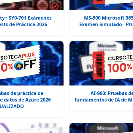
ty+ SY0-701 Exámenes
MS-900 Microsoft 3
ests de Práctica 2026
Examen Simulado - Pru
bas de práctica de
AI-900: Pruebas de
 datos de Azure 2026
fundamentos de IA de Mi
UALIZADO