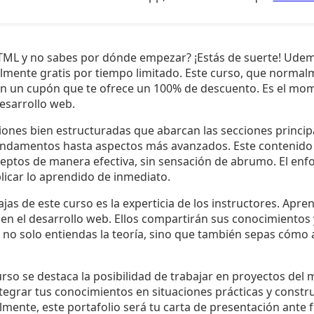
TML y no sabes por dónde empezar? ¡Estás de suerte! Udem
ente gratis por tiempo limitado. Este curso, que normal
on un cupón que te ofrece un 100% de descuento. Es el mo
desarrollo web.
ciones bien estructuradas que abarcan las secciones princi
undamentos hasta aspectos más avanzados. Este contenido
eptos de manera efectiva, sin sensación de abrumo. El enf
licar lo aprendido de inmediato.
jas de este curso es la experticia de los instructores. Apr
en el desarrollo web. Ellos compartirán sus conocimientos 
no solo entiendas la teoría, sino que también sepas cómo a
curso se destaca la posibilidad de trabajar en proyectos del 
ntegrar tus conocimientos en situaciones prácticas y constru
lmente, este portafolio será tu carta de presentación ante