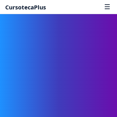
☰
CursotecaPlus