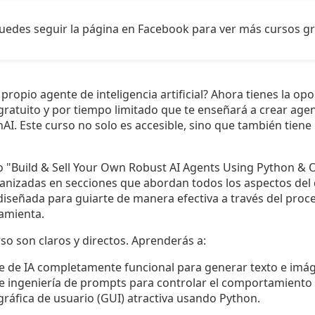
uedes seguir la página en Facebook para ver más cursos gr
 propio agente de inteligencia artificial? Ahora tienes la op
ratuito y por tiempo limitado que te enseñará a crear age
AI. Este curso no solo es accesible, sino que también tiene u
do "Build & Sell Your Own Robust AI Agents Using Python & 
rganizadas en secciones que abordan todos los aspectos del
 diseñada para guiarte de manera efectiva a través del proc
amienta.
rso son claros y directos. Aprenderás a:
e de IA completamente funcional para generar texto e imá
de ingeniería de prompts para controlar el comportamiento
gráfica de usuario (GUI) atractiva usando Python.