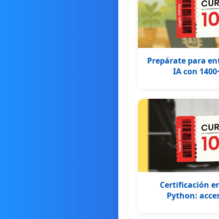
Prepárate para ent
IA con 1400
Certificación e
Python: acces