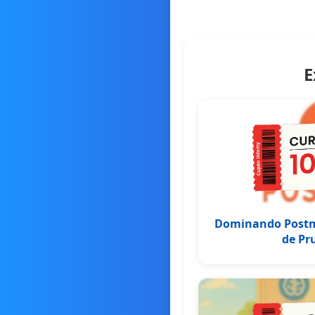
E
Dominando Postm
de Pr