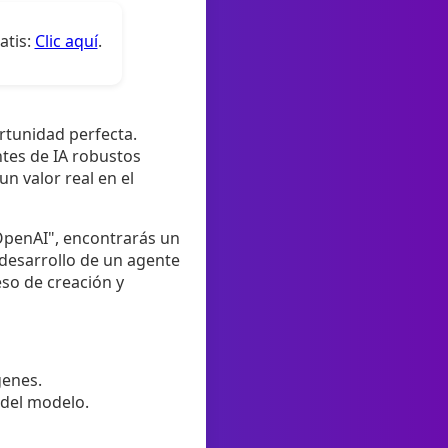
atis:
Clic aquí
.
ortunidad perfecta.
ntes de IA robustos
n valor real en el
OpenAI", encontrarás un
 desarrollo de un agente
eso de creación y
genes.
 del modelo.