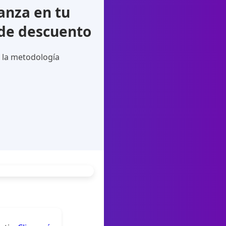
anza en tu
 de descuento
 la metodología