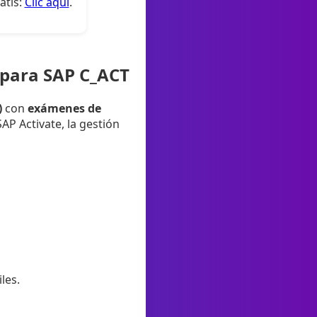
atis:
Clic aquí
.
 para SAP C_ACT
)
con
exámenes de
P Activate, la gestión
les.