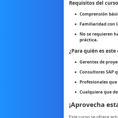
Requisitos del curs
Comprensión básic
Familiaridad con 
No se requieren h
práctica.
¿Para quién es este
Gerentes de proyec
Consultores SAP q
Profesionales que 
Cualquiera que de
¡Aprovecha esta
Este curso se ofrece ac