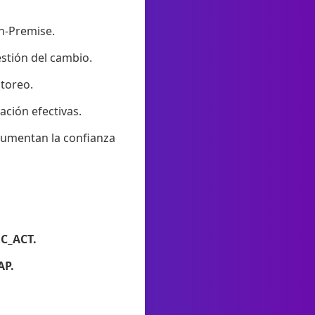
On-Premise.
stión del cambio.
itoreo.
ación efectivas.
aumentan la confianza
 C_ACT.
AP.