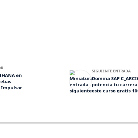
OR
SIGUIENTE ENTRADA
/4HANA en
Domina SAP C_ARCI
uebas
potencia tu carrera
 Impulsar
este curso gratis 1