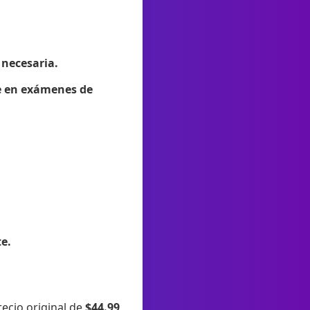
 necesaria.
te en exámenes de
e.
ecio original de
$44.99