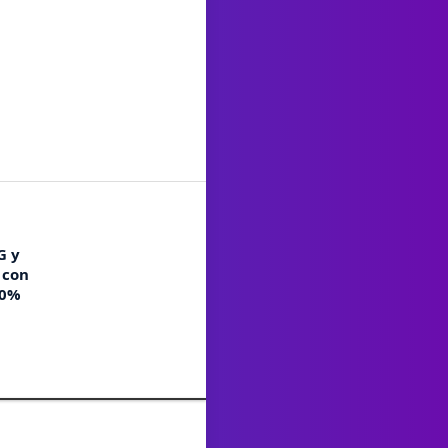
G y
 con
00%