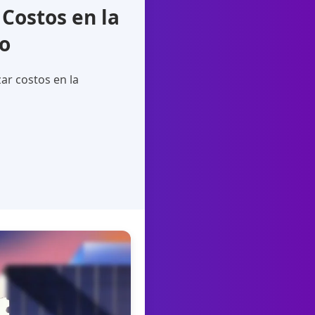
Costos en la
o
ar costos en la