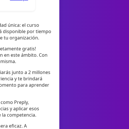
ad única: el curso
á disponible por tiempo
de tu organización.
letamente gratis!
ón en este ámbito. Con
í misma.
iarás junto a 2 millones
iencia y te brindará
 momento para aprender
 como Preply,
ias y aplicar esos
e la competencia.
era eficaz. A