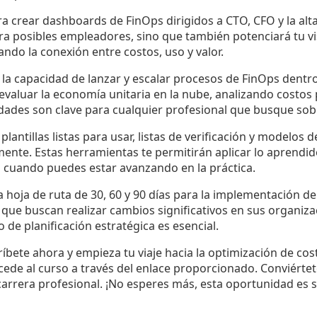
 crear dashboards de FinOps dirigidos a CTO, CFO y la alta
ra posibles empleadores, sino que también potenciará tu vis
tando la conexión entre costos, uso y valor.
 la capacidad de lanzar y escalar procesos de FinOps dent
s evaluar la economía unitaria en la nube, analizando costos
idades son clave para cualquier profesional que busque sobr
plantillas listas para usar, listas de verificación y modelos
nte. Estas herramientas te permitirán aplicar lo aprendi
a cuando puedes estar avanzando en la práctica.
a hoja de ruta de 30, 60 y 90 días para la implementación d
 que buscan realizar cambios significativos en sus organiz
o de planificación estratégica es esencial.
íbete ahora y empieza tu viaje hacia la optimización de cost
cede al curso a través del enlace proporcionado. Conviérte
arrera profesional. ¡No esperes más, esta oportunidad es s