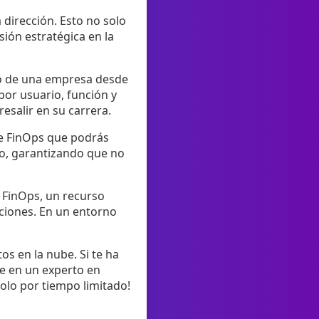
 dirección. Esto no solo
ión estratégica en la
ro de una empresa desde
 por usuario, función y
esalir en su carrera.
 de FinOps que podrás
do, garantizando que no
e FinOps, un recurso
aciones. En un entorno
os en la nube. Si te ha
te en un experto en
olo por tiempo limitado!