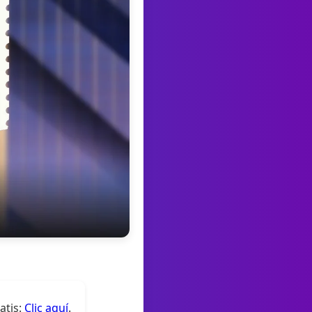
atis:
Clic aquí
.