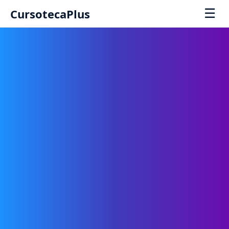
☰
CursotecaPlus