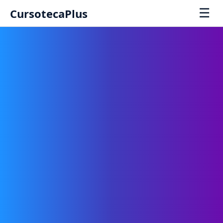
☰
CursotecaPlus