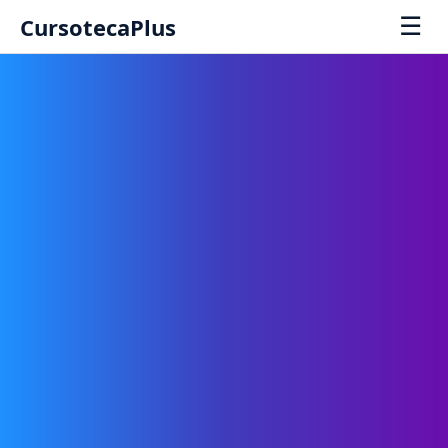
☰
CursotecaPlus