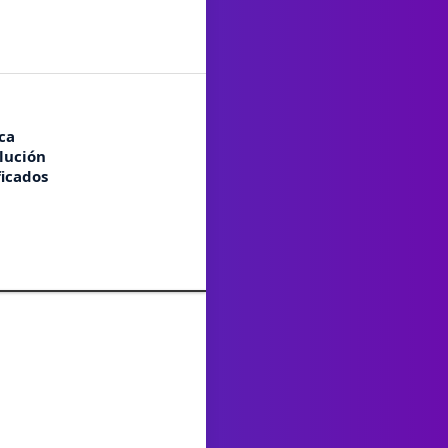
ca
lución
ficados