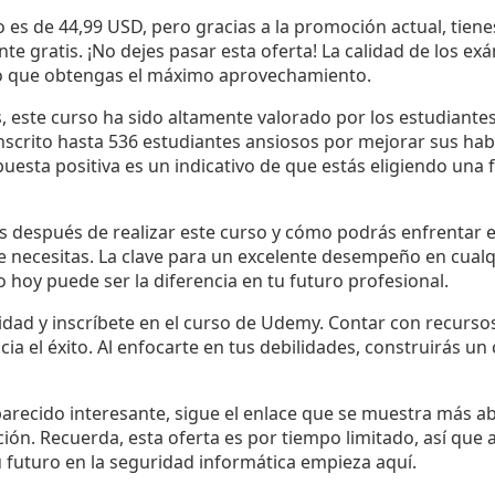
so es de 44,99 USD, pero gracias a la promoción actual, tien
te gratis. ¡No dejes pasar esta oferta! La calidad de los ex
o que obtengas el máximo aprovechamiento.
s, este curso ha sido altamente valorado por los estudiant
inscrito hasta 536 estudiantes ansiosos por mejorar sus hab
uesta positiva es un indicativo de que estás eligiendo una 
s después de realizar este curso y cómo podrás enfrentar 
ue necesitas. La clave para un excelente desempeño en cual
 hoy puede ser la diferencia en tu futuro profesional.
ad y inscríbete en el curso de Udemy. Contar con recursos 
cia el éxito. Al enfocarte en tus debilidades, construirás un
parecido interesante, sigue el enlace que se muestra más a
ación. Recuerda, esta oferta es por tiempo limitado, así que
 futuro en la seguridad informática empieza aquí.