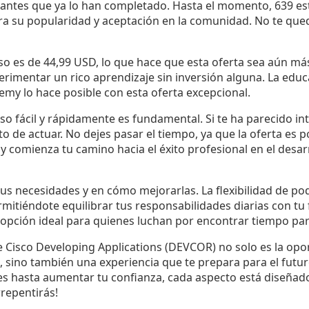
udiantes que ya lo han completado. Hasta el momento, 639 e
ra su popularidad y aceptación en la comunidad. No te quede
rso es de 44,99 USD, lo que hace que esta oferta sea aún más
erimentar un rico aprendizaje sin inversión alguna. La educ
demy lo hace posible con esta oferta excepcional.
so fácil y rápidamente es fundamental. Si te ha parecido in
de actuar. No dejes pasar el tiempo, ya que la oferta es po
 comienza tu camino hacia el éxito profesional en el desar
tus necesidades y en cómo mejorarlas. La flexibilidad de pod
rmitiéndote equilibrar tus responsabilidades diarias con tu
 opción ideal para quienes luchan por encontrar tiempo pa
e Cisco Developing Applications (DEVCOR) no solo es la op
, sino también una experiencia que te prepara para el futu
 hasta aumentar tu confianza, cada aspecto está diseñado 
rrepentirás!