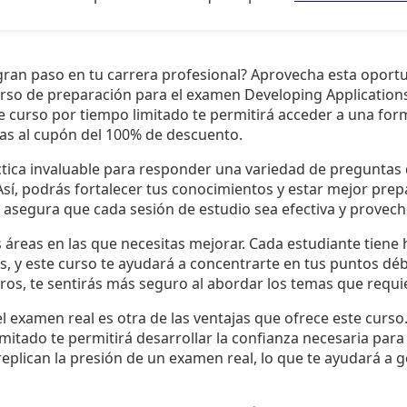
 gran paso en tu carrera profesional? Aprovecha esta opor
urso de preparación para el examen Developing Application
e curso por tiempo limitado te permitirá acceder a una for
ias al cupón del 100% de descuento.
ctica invaluable para responder una variedad de preguntas 
Así, podrás fortalecer tus conocimientos y estar mejor pre
o asegura que cada sesión de estudio sea efectiva y provech
s áreas en las que necesitas mejorar. Cada estudiante tiene 
, y este curso te ayudará a concentrarte en tus puntos déb
aros, te sentirás más seguro al abordar los temas que requie
el examen real es otra de las ventajas que ofrece este curso
mitado te permitirá desarrollar la confianza necesaria para 
 replican la presión de un examen real, lo que te ayudará a g