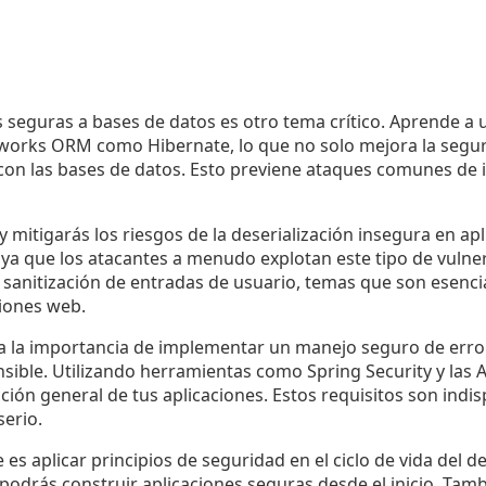
s seguras a bases de datos es otro tema crítico. Aprende a u
works ORM como Hibernate, lo que no solo mejora la segur
n con las bases de datos. Esto previene ataques comunes de 
itigarás los riesgos de la deserialización insegura en apli
 ya que los atacantes a menudo explotan este tipo de vulne
y sanitización de entradas de usuario, temas que son esenc
ciones web.
za la importancia de implementar un manejo seguro de error
sible. Utilizando herramientas como Spring Security y las 
cción general de tus aplicaciones. Estos requisitos son indi
serio.
es aplicar principios de seguridad en el ciclo de vida del d
podrás construir aplicaciones seguras desde el inicio. Tam