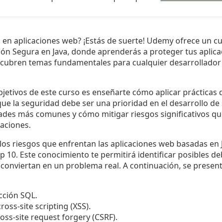
d en aplicaciones web? ¡Estás de suerte! Udemy ofrece un c
ión Segura en Java, donde aprenderás a proteger tus aplica
e cubren temas fundamentales para cualquier desarrollador
bjetivos de este curso es enseñarte cómo aplicar prácticas 
ya que la seguridad debe ser una prioridad en el desarrollo d
idades más comunes y cómo mitigar riesgos significativos
caciones.
s riesgos que enfrentan las aplicaciones web basadas en J
0. Este conocimiento te permitirá identificar posibles deb
 conviertan en un problema real. A continuación, se presen
cción SQL.
ross-site scripting (XSS).
oss-site request forgery (CSRF).