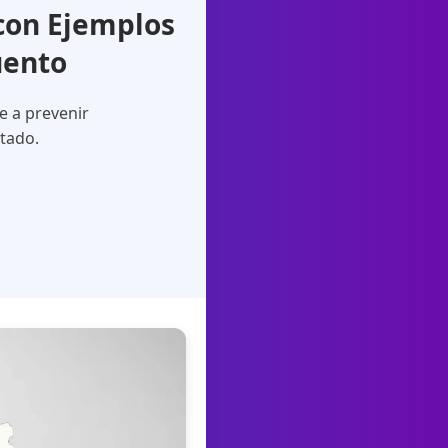
con Ejemplos
uento
e a prevenir
itado.