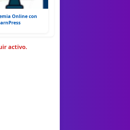
emia Online con
earnPress
ir activo.