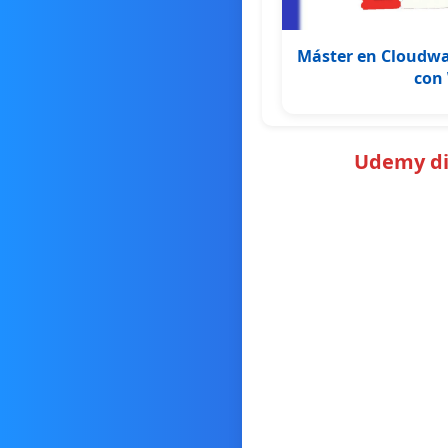
Máster en Cloudwa
con
Udemy dic