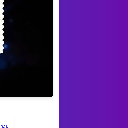
anal
.