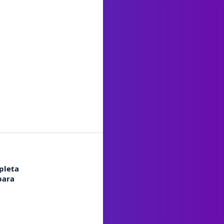
pleta
para