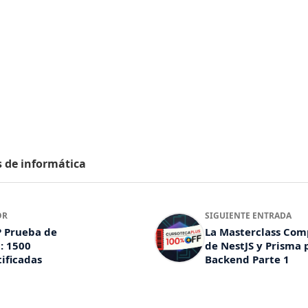
s de informática
OR
SIGUIENTE ENTRADA
 Prueba de
La Masterclass Com
1: 1500
de NestJS y Prisma 
ificadas
Backend Parte 1