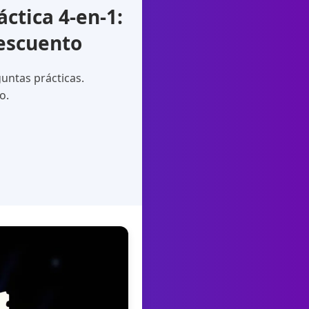
tica 4-en-1:
descuento
untas prácticas.
o.