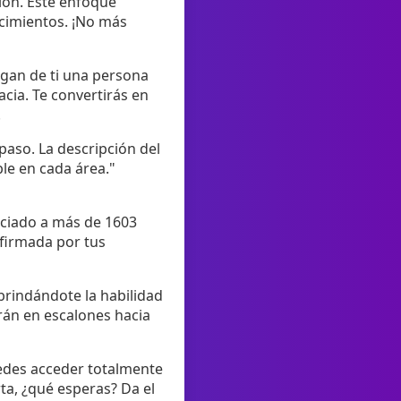
ión. Este enfoque
ocimientos. ¡No más
agan de ti una persona
cia. Te convertirás en
.
 paso. La descripción del
le en cada área."
ficiado a más de 1603
afirmada por tus
 brindándote la habilidad
rán en escalones hacia
uedes acceder totalmente
ta, ¿qué esperas? Da el