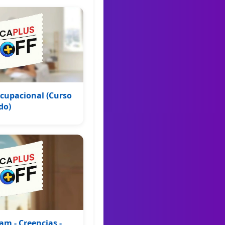
Ocupacional (Curso
do)
am - Creencias -