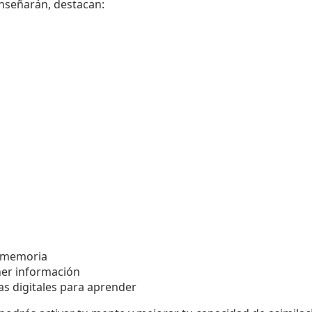
enseñarán, destacan:
a memoria
ner información
s digitales para aprender