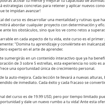
podrás activar tu mente y mejorar tu capacidad de asimilac
rá estrategias concretas para retener y aplicar nuevos con
que te impidan avanzar!
l del curso es desarrollar una mentalidad y rutinas que h
rmitirá abordar cualquier proyecto con determinación y efica
e ante los obstáculos, sino que los ve como retos a superar
inarrable en cada aspecto de tu vida, este curso es el primer
amente: "Domina tu aprendizaje y conviértete en inalcanzab
ero experto en el arte de aprender.
, te sumergirás en un contenido interactivo que ya ha bene
oración de 3 sobre 5 estrellas, esta experiencia no solo es 
rece una oportunidad única de crecimiento personal.
e la auto-mejora. Cada lección te llevará a nuevas alturas,
rendido de inmediato. Cada éxito y cada fracaso se converti
inal del curso es de 19.99 USD, pero por tiempo limitado p
oportunidad y dale un nuevo rumbo a tu vida! Ante esta ofer