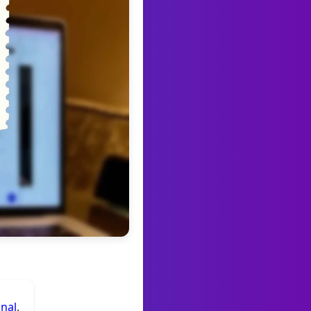
anal
.