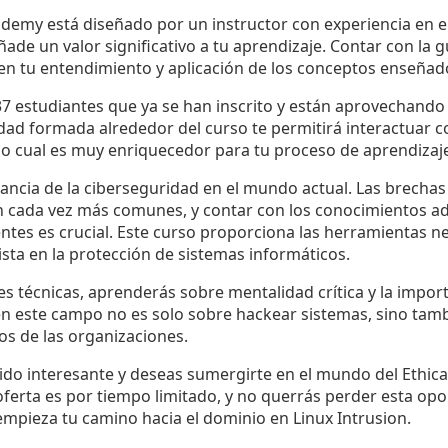
demy está diseñado por un instructor con experiencia en e
ñade un valor significativo a tu aprendizaje. Contar con la
 en tu entendimiento y aplicación de los conceptos enseñad
7 estudiantes que ya se han inscrito y están aprovechando 
ad formada alrededor del curso te permitirá interactuar c
lo cual es muy enriquecedor para tu proceso de aprendizaj
ncia de la ciberseguridad en el mundo actual. Las brechas
n cada vez más comunes, y contar con los conocimientos a
ntes es crucial. Este curso proporciona las herramientas n
sta en la protección de sistemas informáticos.
s técnicas, aprenderás sobre mentalidad crítica y la importa
en este campo no es solo sobre hackear sistemas, sino tam
os de las organizaciones.
cido interesante y deseas sumergirte en el mundo del Ethic
ferta es por tiempo limitado, y no querrás perder esta opo
empieza tu camino hacia el dominio en Linux Intrusion.