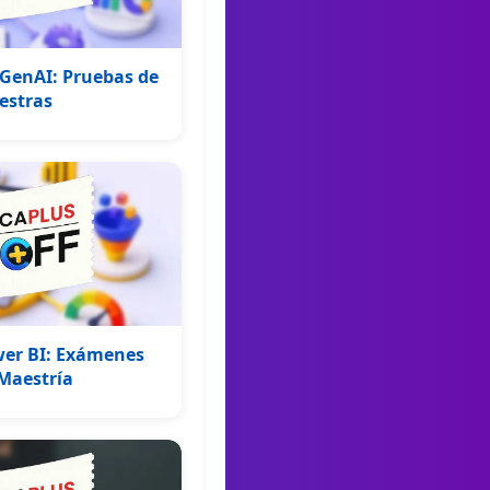
 GenAI: Pruebas de
estras
ower BI: Exámenes
Maestría