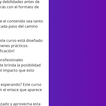
 y debilidades antes de
arás con el formato de
e el contenido sea tanto
 cada paso del camino
 este curso está diseñado
menes prácticos.
icación!
profesionales
e brinda la posibilidad
el impacto que esto
s esperando? Este curso
 en el enlace que aparece
izado y aprovecha esta