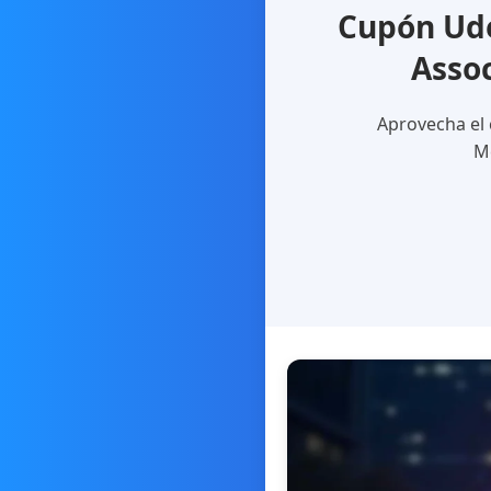
Cupón Ude
Asso
Aprovecha el 
Me