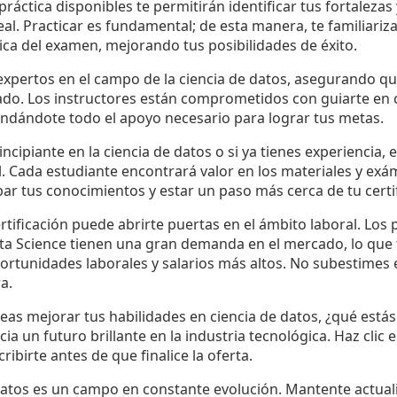
ráctica disponibles te permitirán identificar tus fortalezas
al. Practicar es fundamental; de esta manera, te familiariz
ica del examen, mejorando tus posibilidades de éxito.
expertos en el campo de la ciencia de datos, asegurando qu
ado. Los instructores están comprometidos con guiarte en
brindándote todo el apoyo necesario para lograr tus metas.
ncipiante en la ciencia de datos o si ya tienes experiencia,
l. Cada estudiante encontrará valor en los materiales y exá
r tus conocimientos y estar un paso más cerca de tu certif
rtificación puede abrirte puertas en el ámbito laboral. Los 
ta Science tienen una gran demanda en el mercado, lo que t
ortunidades laborales y salarios más altos. No subestimes 
a.
seas mejorar tus habilidades en ciencia de datos, ¿qué está
ia un futuro brillante en la industria tecnológica. Haz clic
ribirte antes de que finalice la oferta.
 datos es un campo en constante evolución. Mantente actual