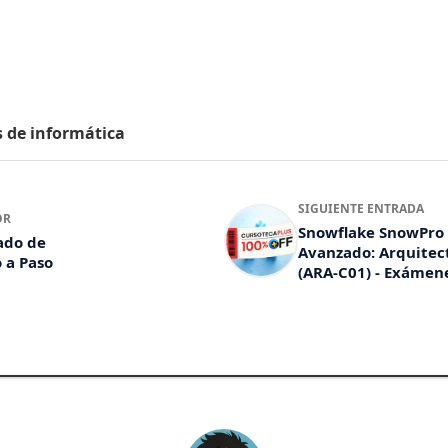
s de informática
SIGUIENTE ENTRADA
OR
Snowflake SnowPro
ado de
Avanzado: Arquitec
 a Paso
(ARA-C01) - Exámen