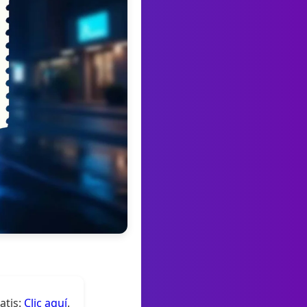
atis:
Clic aquí
.