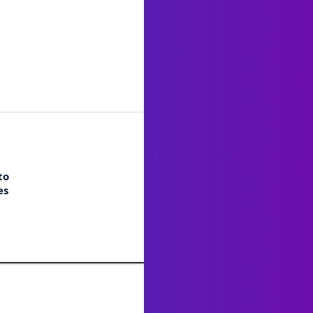
to
es