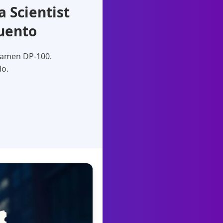
 Scientist
uento
examen DP-100.
do.