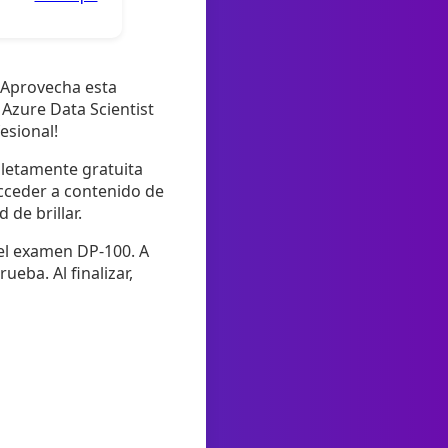
? Aprovecha esta
Azure Data Scientist
esional!
pletamente gratuita
cceder a contenido de
 de brillar.
 el examen DP-100. A
ueba. Al finalizar,