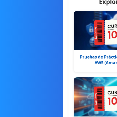
Explo
Pruebas de Prácti
AWS (Amaz