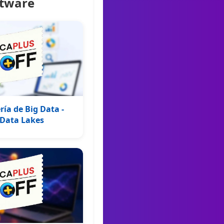
ftware
ía de Big Data -
 Data Lakes