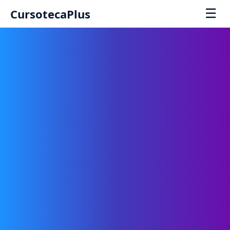
☰
CursotecaPlus