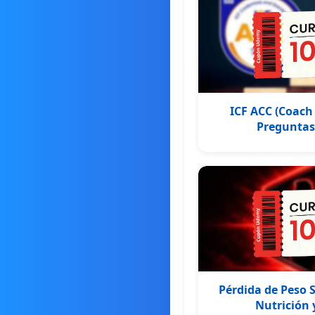
ICF ACC (Coach 
Preguntas 
Pérdida de Peso S
Nutrición y