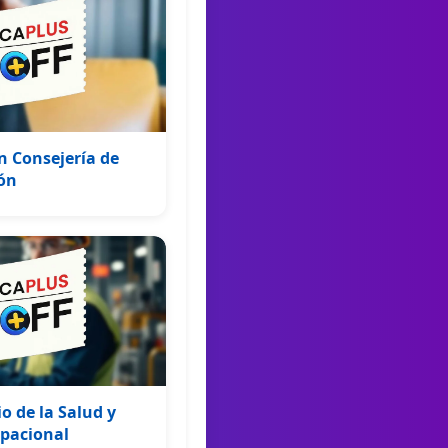
 Consejería de
ón
 de la Salud y
pacional