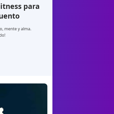
itness para
cuento
o, mente y alma.
do!