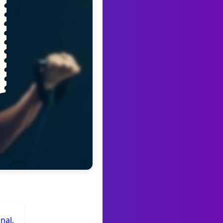
anal
.