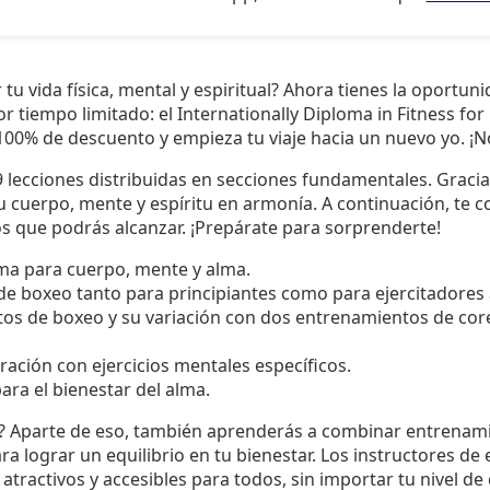
 tu vida física, mental y espiritual? Ahora tienes la oportu
or tiempo limitado: el Internationally Diploma in Fitness fo
00% de descuento y empieza tu viaje hacia un nuevo yo. ¡N
 lecciones distribuidas en secciones fundamentales. Gracia
u cuerpo, mente y espíritu en armonía. A continuación, te 
s que podrás alcanzar. ¡Prepárate para sorprenderte!
ma para cuerpo, mente y alma.
de boxeo tanto para principiantes como para ejercitadores
s de boxeo y su variación con dos entrenamientos de cor
ación con ejercicios mentales específicos.
para el bienestar del alma.
? Aparte de eso, también aprenderás a combinar entrenam
ara lograr un equilibrio en tu bienestar. Los instructores d
tractivos y accesibles para todos, sin importar tu nivel de 