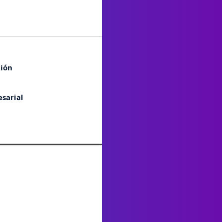
ción
n
sarial