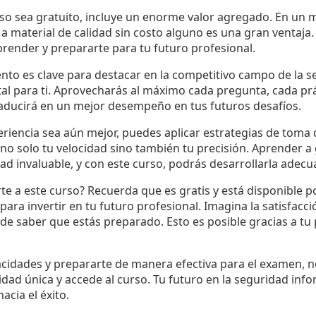
rso sea gratuito, incluye un enorme valor agregado. En u
a material de calidad sin costo alguno es una gran ventaja.
render y prepararte para tu futuro profesional.
ento es clave para destacar en la competitivo campo de la s
ital para ti. Aprovecharás al máximo cada pregunta, cada pr
traducirá en un mejor desempeño en tus futuros desafíos.
eriencia sea aún mejor, puedes aplicar estrategias de toma
no solo tu velocidad sino también tu precisión. Aprender a
ad invaluable, y con este curso, podrás desarrollarla adec
te a este curso? Recuerda que es gratis y está disponible p
ara invertir en tu futuro profesional. Imagina la satisfacci
e saber que estás preparado. Esto es posible gracias a tu p
acidades y prepararte de manera efectiva para el examen, n
ad única y accede al curso. Tu futuro en la seguridad infor
acia el éxito.