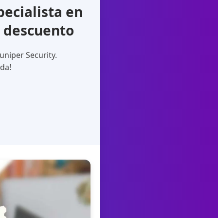
ecialista en
e descuento
uniper Security.
ada!