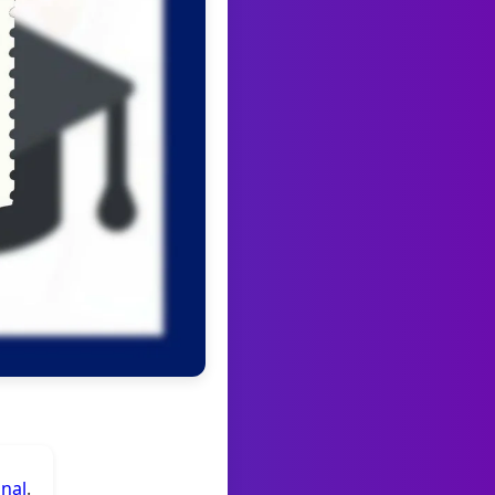
anal
.