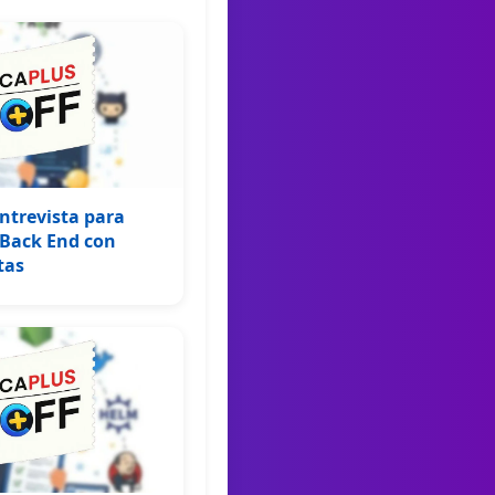
ntrevista para
 Back End con
tas