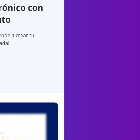
rónico con
nto
nde a crear tu
tada!