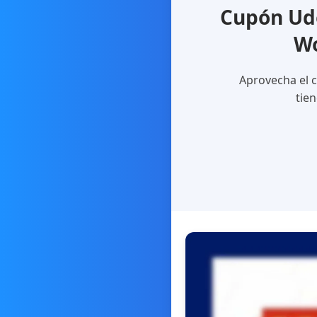
Cupón Ude
Wo
Aprovecha el 
tien