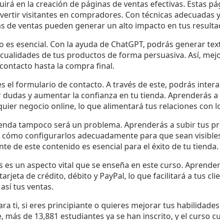
ruirá en la creación de páginas de ventas efectivas. Estas p
ertir visitantes en compradores. Con técnicas adecuadas 
as de ventas pueden generar un alto impacto en tus resulta
o es esencial. Con la ayuda de ChatGPT, podrás generar tex
ualidades de tus productos de forma persuasiva. Así, mejo
contacto hasta la compra final.
 el formulario de contacto. A través de este, podrás inter
er dudas y aumentar la confianza en tu tienda. Aprenderás a
uier negocio online, lo que alimentará tus relaciones con lo
ienda tampoco será un problema. Aprenderás a subir tus pr
, y cómo configurarlos adecuadamente para que sean visibles
ente de este contenido es esencial para el éxito de tu tienda.
s es un aspecto vital que se enseña en este curso. Aprend
eta de crédito, débito y PayPal, lo que facilitará a tus cli
sí tus ventas.
ra ti, si eres principiante o quieres mejorar tus habilidade
, más de 13,881 estudiantes ya se han inscrito, y el curso 