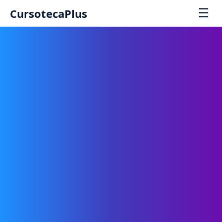
☰
CursotecaPlus