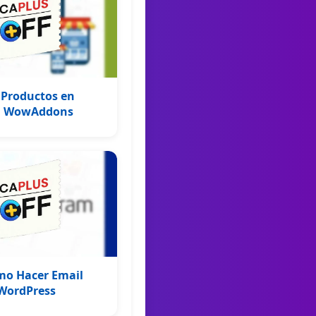
 Productos en
n WowAddons
mo Hacer Email
WordPress