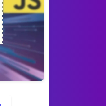
anal
.