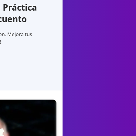
Práctica
cuento
on. Mejora tus
!