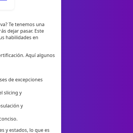
iva? Te tenemos una
ás dejar pasar. Este
tus habilidades en
tificación. Aquí algunos
ases de excepciones
 slicing y
psulación y
conciso.
s y estados, lo que es