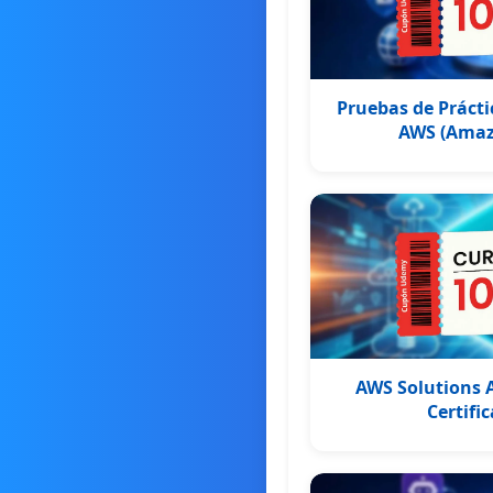
Pruebas de Prácti
AWS (Amaz
AWS Solutions A
Certifi