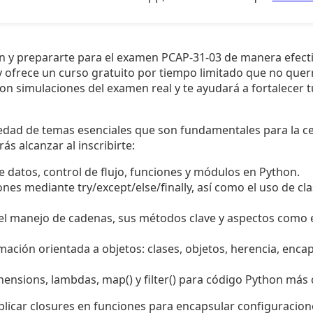
 y prepararte para el examen PCAP-31-03 de manera efect
 ofrece un curso gratuito por tiempo limitado que no querr
con simulaciones del examen real y te ayudará a fortalecer 
edad de temas esenciales que son fundamentales para la cer
ás alcanzar al inscribirte:
 datos, control de flujo, funciones y módulos en Python.
nes mediante try/except/else/finally, así como el uso de cl
el manejo de cadenas, sus métodos clave y aspectos como el
ación orientada a objetos: clases, objetos, herencia, enca
ensions, lambdas, map() y filter() para código Python más 
licar closures en funciones para encapsular configuracione