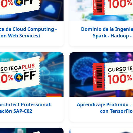
ca de Cloud Computing -
Dominio de la Ingenier
on Web Services)
Spark - Hadoop -
rchitect Professional:
Aprendizaje Profundo -
cación SAP-C02
con TensorFl