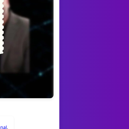
anal
.