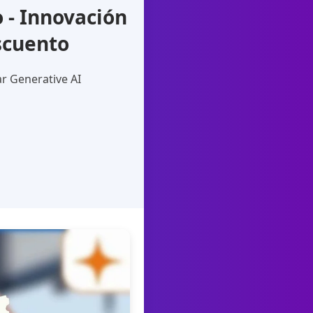
 - Innovación
scuento
ar Generative AI