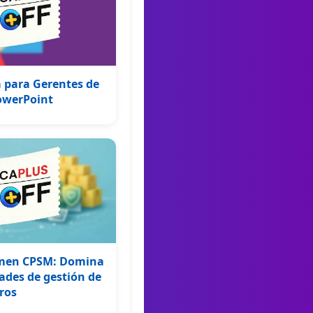
 para Gerentes de
owerPoint
amen CPSM: Domina
ades de gestión de
ros