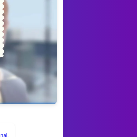
anal
.