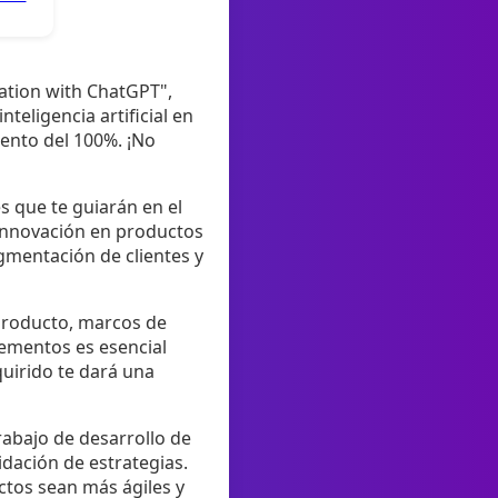
ation with ChatGPT",
teligencia artificial en
uento del 100%. ¡No
s que te guiarán en el
 innovación en productos
gmentación de clientes y
 producto, marcos de
ementos es esencial
uirido te dará una
rabajo de desarrollo de
lidación de estrategias.
ctos sean más ágiles y