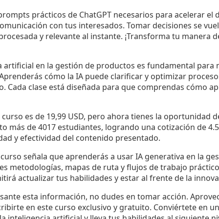
rompts prácticos de ChatGPT necesarios para acelerar el 
omunicación con tus interesados. Tomar decisiones se vuelv
rocesada y relevante al instante. ¡Transforma tu manera de
ia artificial en la gestión de productos es fundamental para m
Aprenderás cómo la IA puede clarificar y optimizar procesos
cto. Cada clase está diseñada para que comprendas cómo ap
te curso es de 19,99 USD, pero ahora tienes la oportunidad 
ito más de 4017 estudiantes, logrando una cotización de 4.5 
alidad y efectividad del contenido presentado.
 curso señala que aprenderás a usar IA generativa en la ge
s metodologías, mapas de ruta y flujos de trabajo práctic
tirá actualizar tus habilidades y estar al frente de la inno
esante esta información, no dudes en tomar acción. Aprovec
ibirte en este curso exclusivo y gratuito. Conviértete en un
 inteligencia artificial y lleva tus habilidades al siguiente n