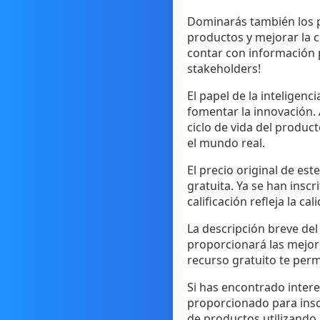
Dominarás también los p
productos y mejorar la c
contar con información p
stakeholders!
El papel de la inteligenc
fomentar la innovación. 
ciclo de vida del produ
el mundo real.
El precio original de es
gratuita. Ya se han inscr
calificación refleja la c
La descripción breve del
proporcionará las mejore
recurso gratuito te permi
Si has encontrado inter
proporcionado para inscr
de productos utilizando la