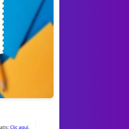
atis:
Clic aquí
.