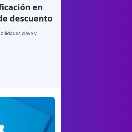
icación en
 de descuento
ilidades clave y