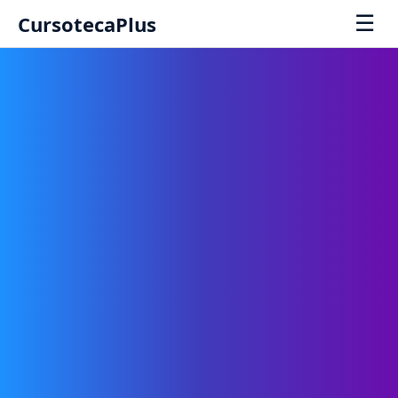
☰
CursotecaPlus