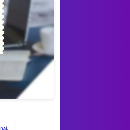
anal
.