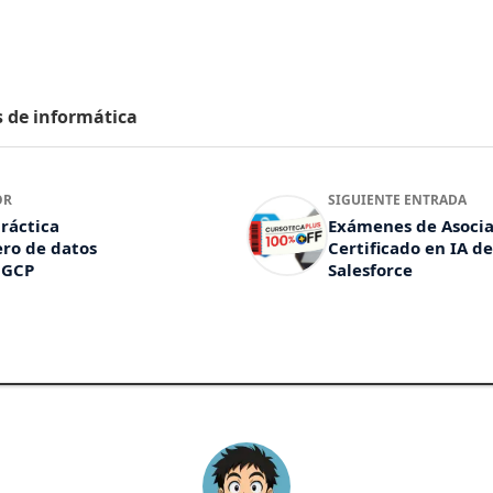
s de informática
OR
SIGUIENTE ENTRADA
ráctica
Exámenes de Asoci
ero de datos
Certificado en IA de
 GCP
Salesforce