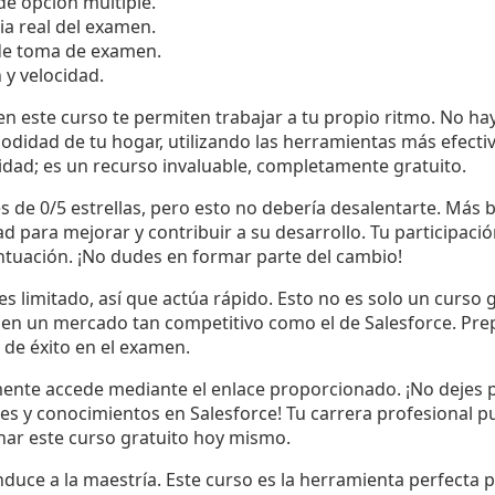
e opción múltiple.
ia real del examen.
 de toma de examen.
 y velocidad.
en este curso te permiten trabajar a tu propio ritmo. No h
didad de tu hogar, utilizando las herramientas más efectiv
dad; es un recurso invaluable, completamente gratuito.
es de 0/5 estrellas, pero esto no debería desalentarte. Más 
 para mejorar y contribuir a su desarrollo. Tu participación
ntuación. ¡No dudes en formar parte del cambio!
s limitado, así que actúa rápido. Esto no es solo un curso g
l en un mercado tan competitivo como el de Salesforce. P
 de éxito en el examen.
emente accede mediante el enlace proporcionado. ¡No dejes 
des y conocimientos en Salesforce! Tu carrera profesional 
har este curso gratuito hoy mismo.
nduce a la maestría. Este curso es la herramienta perfecta p