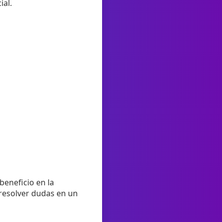
ial.
beneficio en la
 resolver dudas en un