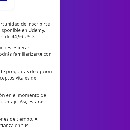
ortunidad de inscribirte
 disponible en Udemy.
es de 44,99 USD.
uedes esperar
odrás familiarizarte con
d de preguntas de opción
ceptos vitales de
sión en el momento de
puntaje. Así, estarás
ones de tiempo. Al
fianza en tus