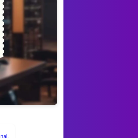
anal
.