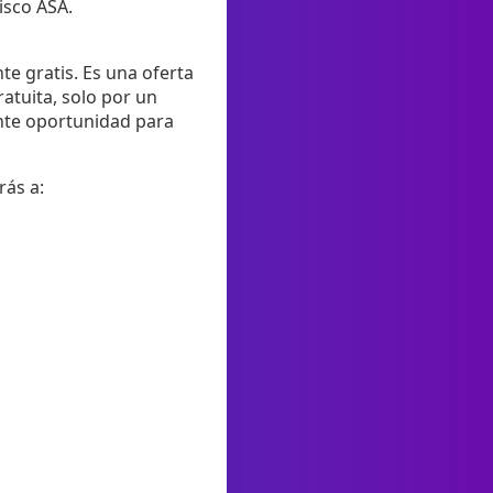
isco ASA.
e gratis. Es una oferta
atuita, solo por un
ente oportunidad para
rás a: