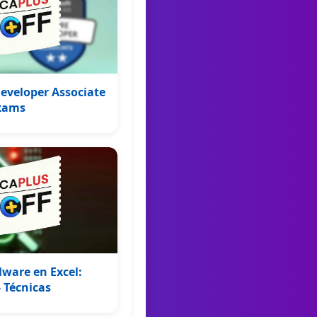
Developer Associate
Exams
lware en Excel:
 Técnicas