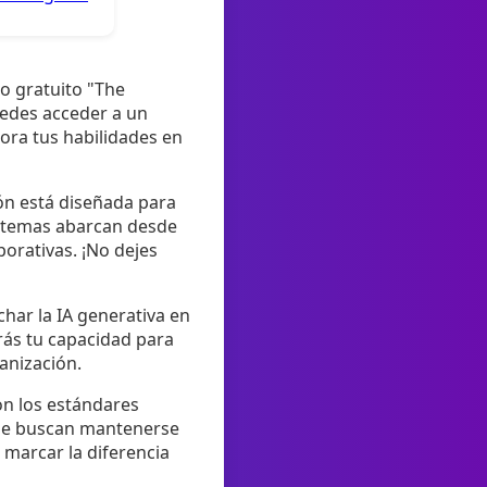
o gratuito "The
uedes acceder a un
ora tus habilidades en
ión está diseñada para
s temas abarcan desde
orativas. ¡No dejes
char la IA generativa en
rás tu capacidad para
anización.
on los estándares
 que buscan mantenerse
marcar la diferencia