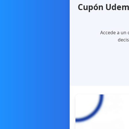
Cupón Udemy 
Accede a un 
decis