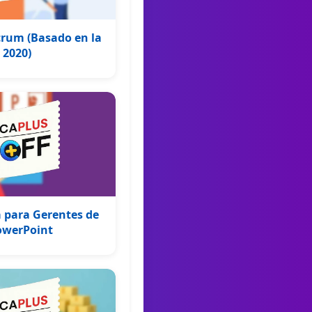
Scrum (Basado en la
 2020)
 para Gerentes de
owerPoint