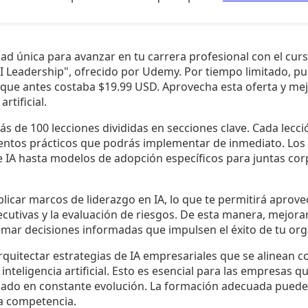
d única para avanzar en tu carrera profesional con el curs
AI Leadership", ofrecido por Udemy. Por tiempo limitado, p
 que antes costaba $19.99 USD. Aprovecha esta oferta y mej
rtificial.
s de 100 lecciones divididas en secciones clave. Cada lecc
entos prácticos que podrás implementar de inmediato. Lo
e IA hasta modelos de adopción específicos para juntas corp
aplicar marcos de liderazgo en IA, lo que te permitirá aprove
ecutivas y la evaluación de riesgos. De esta manera, mejora
tomar decisiones informadas que impulsen el éxito de tu org
quitectar estrategias de IA empresariales que se alinean c
 inteligencia artificial. Esto es esencial para las empresas
ado en constante evolución. La formación adecuada puede 
la competencia.