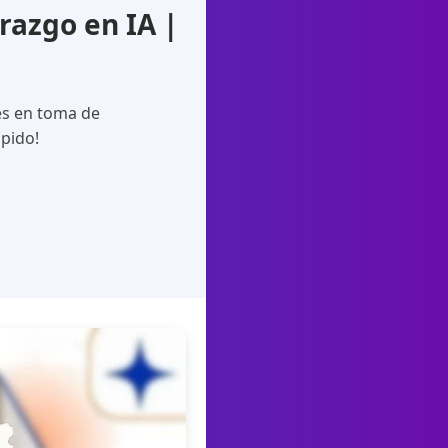
razgo en IA |
es en toma de
ápido!