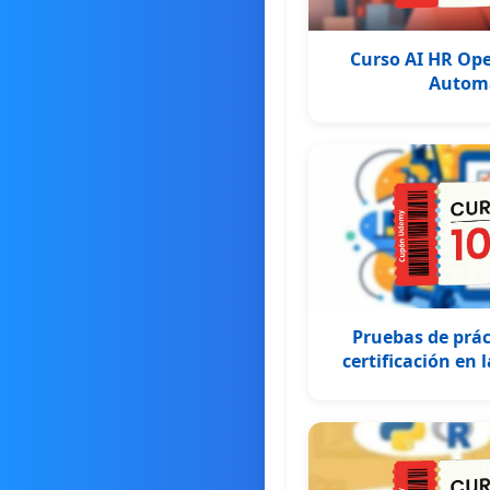
Curso AI HR Ope
Automa
Pruebas de prác
certificación en