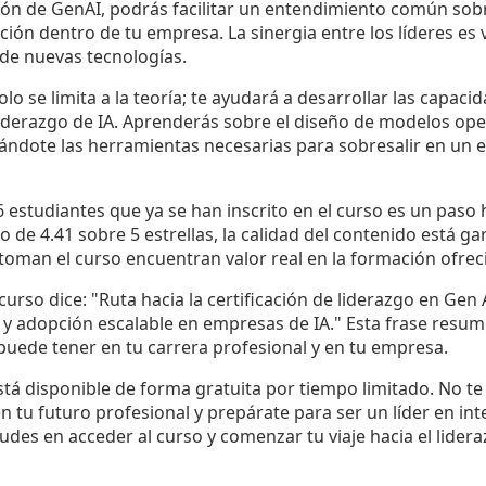
ón de GenAI, podrás facilitar un entendimiento común sob
ón dentro de tu empresa. La sinergia entre los líderes es vi
de nuevas tecnologías.
lo se limita a la teoría; te ayudará a desarrollar las capac
iderazgo de IA. Aprenderás sobre el diseño de modelos oper
dándote las herramientas necesarias para sobresalir en un 
 estudiantes que ya se han inscrito en el curso es un paso h
 de 4.41 sobre 5 estrellas, la calidad del contenido está ga
oman el curso encuentran valor real en la formación ofrec
 curso dice: "Ruta hacia la certificación de liderazgo en Gen
A y adopción escalable en empresas de IA." Esta frase resu
puede tener en tu carrera profesional y en tu empresa.
tá disponible de forma gratuita por tiempo limitado. No t
 tu futuro profesional y prepárate para ser un líder en inteli
udes en acceder al curso y comenzar tu viaje hacia el lidera