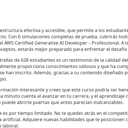
estructura efectiva y accesible, que permite a los estudian
ecto. Con 6 simulaciones completas de prueba, cubrirás tod
l AWS Certified Generative AI Developer – Professional. A 
nceptos, estarás mejor preparado para enfrentar el desafío
trellas de 628 estudiantes es un testimonio de la calidad de
almente proporciona conocimientos valiosos y que ha cump
 se han inscrito. Además, gracias a su contenido diseñado 
mpo.
ormación interesante y crees que este curso podría ser bene
a minuto cuenta al avanzar en tu carrera, y el aprendizaje c
so puede abrirte puertas que antes parecían inalcanzables.
a es por tiempo limitado. No te quedes atrás en el competi
ia artificial. Adquiere nuevas habilidades que te posicione
 laboral.