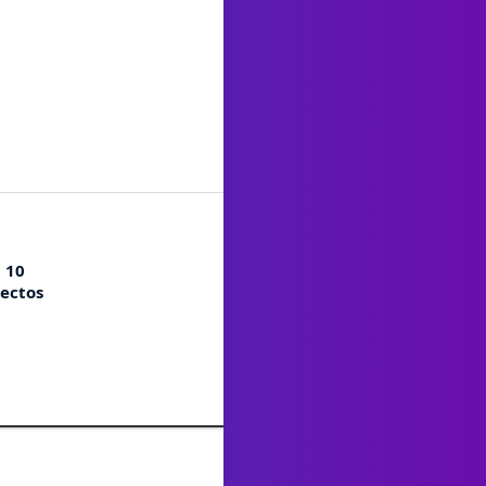
n 10
yectos