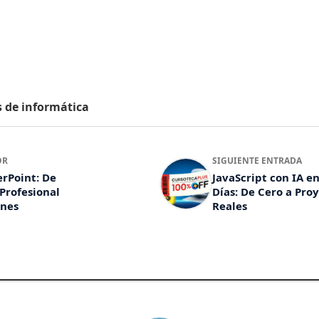
s de informática
OR
SIGUIENTE ENTRADA
rPoint: De
JavaScript con IA e
 Profesional
Días: De Cero a Pro
ones
Reales