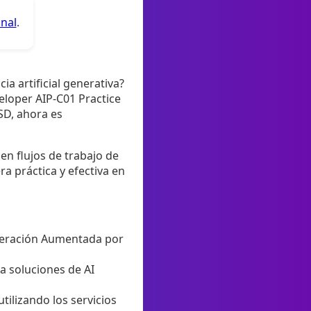
anal
.
ia artificial generativa?
loper AIP-C01 Practice
SD, ahora es
en flujos de trabajo de
a práctica y efectiva en
neración Aumentada por
a soluciones de AI
tilizando los servicios