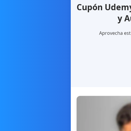
Cupón Udemy 
y A
Aprovecha este