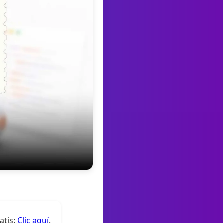
atis:
Clic aquí
.