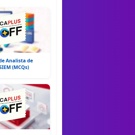
de Analista de
 SIEM (MCQs)