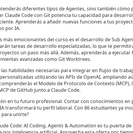
ntenderás diferentes tipos de Agentes, sino también cómo pl
rar Claude Code con Git potencia tu capacidad para desarroll
iente. Aprenderás a añadir nuevas funciones a tus proyecto
os por IA.
as más emocionantes del curso es el desarrollo de Sub Age
rán tareas de desarrollo especializadas, lo que te permitirá
royectos un paso más allá. Además, aprenderás a ejecutar f
ramientas avanzadas como Git Worktrees.
las habilidades necesarias para integrar en flujos de trabaj
 personalizadas utilizando las APIs de OpenAI, ampliando a
omprenderás el Modelo de Protocolo de Contexto (MCP), lo
 MCP de GitHub junto a Claude Code.
ión en tu futuro profesional. Contar con conocimientos en
A transformará tu perfil laboral. Con 86 estudiantes ya insc
 para unirte?
aude Code: AI Coding, Agents & Automation es tu puerta de
or inteligencia artificial. Aprovecha esta oferta por tiemp