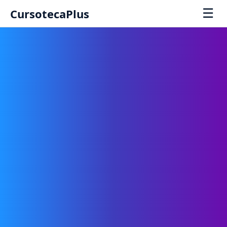
☰
CursotecaPlus