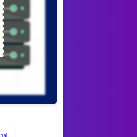
anal
.