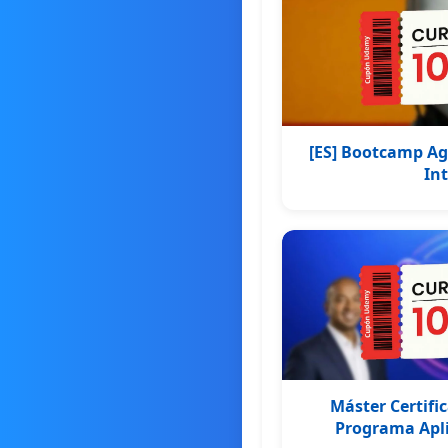
[ES] Bootcamp Ag
Int
Máster Certifi
Programa Apl