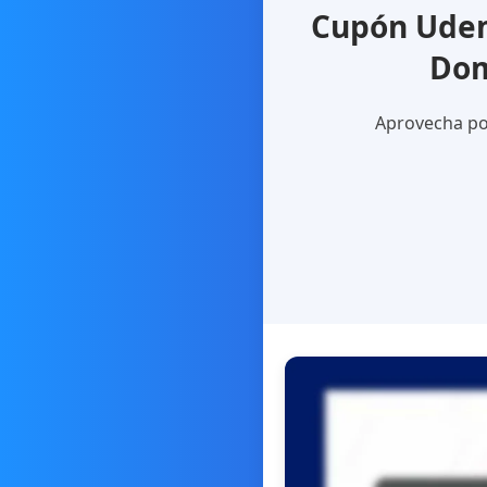
Cupón Udem
Dom
Aprovecha por