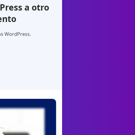
ress a otro
ento
ios WordPress.