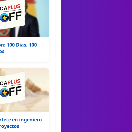
n: 100 Días, 100
os
rtete en ingeniero
royectos