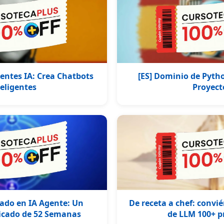
entes IA: Crea Chatbots
[ES] Dominio de Pytho
eligentes
Proyect
cado en IA Agente: Un
De receta a chef: convié
icado de 52 Semanas
de LLM 100+ p