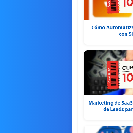
Cómo Automatizar
con S
Marketing de SaaS
de Leads par