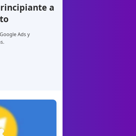
incipiante a
to
 Google Ads y
s.