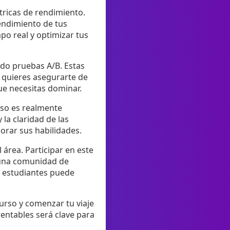
tricas de rendimiento.
endimiento de tus
po real y optimizar tus
ndo pruebas A/B. Estas
 quieres asegurarte de
que necesitas dominar.
urso es realmente
la claridad de las
jorar sus habilidades.
área. Participar en este
 una comunidad de
s estudiantes puede
curso y comenzar tu viaje
entables será clave para