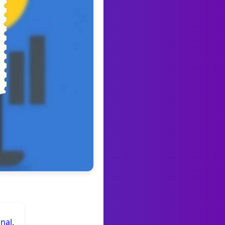
anal
.