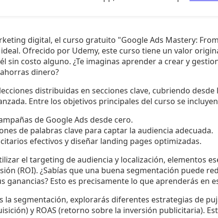
rketing digital, el curso gratuito "Google Ads Mastery: Fr
ideal. Ofrecido por Udemy, este curso tiene un valor origin
l sin costo alguno. ¿Te imaginas aprender a crear y gesti
ahorras dinero?
lecciones distribuidas en secciones clave, cubriendo desde
nzada. Entre los objetivos principales del curso se incluyen
campañas de Google Ads desde cero.
iones de palabras clave para captar la audiencia adecuada.
icitarios efectivos y diseñar landing pages optimizadas.
lizar el targeting de audiencia y localización, elementos e
ersión (ROI). ¿Sabías que una buena segmentación puede red
us ganancias? Esto es precisamente lo que aprenderás en es
la segmentación, explorarás diferentes estrategias de pu
uisición) y ROAS (retorno sobre la inversión publicitaria). Es