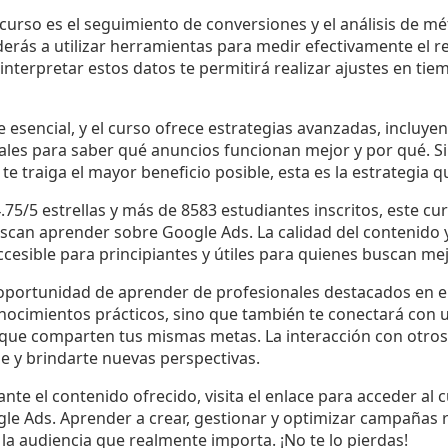
 curso es el seguimiento de conversiones y el análisis de mé
erás a utilizar herramientas para medir efectivamente el r
nterpretar estos datos te permitirá realizar ajustes en tiem
e esencial, y el curso ofrece estrategias avanzadas, incluye
es para saber qué anuncios funcionan mejor y por qué. Si
te traiga el mayor beneficio posible, esta es la estrategia 
4.75/5 estrellas y más de 8583 estudiantes inscritos, este c
can aprender sobre Google Ads. La calidad del contenido y 
ccesible para principiantes y útiles para quienes buscan me
portunidad de aprender de profesionales destacados en el 
onocimientos prácticos, sino que también te conectará con
 que comparten tus mismas metas. La interacción con otro
e y brindarte nuevas perspectivas.
ante el contenido ofrecido, visita el enlace para acceder al 
le Ads. Aprender a crear, gestionar y optimizar campañas r
la audiencia que realmente importa. ¡No te lo pierdas!