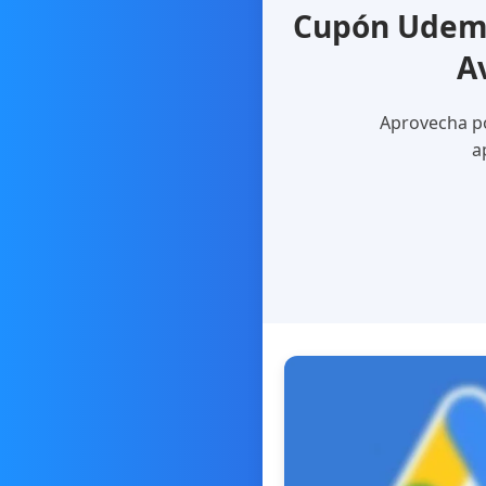
Cupón Udemy
A
Aprovecha po
a