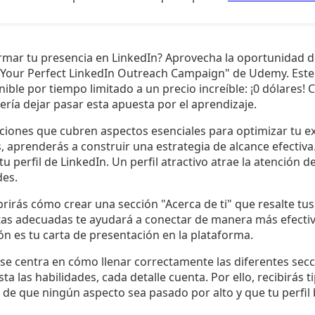
ormar tu presencia en LinkedIn? Aprovecha la oportunidad de
 Your Perfect LinkedIn Outreach Campaign" de Udemy. Este
nible por tiempo limitado a un precio increíble: ¡0 dólares
ría dejar pasar esta apuesta por el aprendizaje.
cciones que cubren aspectos esenciales para optimizar tu ex
s, aprenderás a construir una estrategia de alcance efectiva
tu perfil de LinkedIn. Un perfil atractivo atrae la atención d
es.
rás cómo crear una sección "Acerca de ti" que resalte tus 
as adecuadas te ayudará a conectar de manera más efectiv
n es tu carta de presentación en la plataforma.
se centra en cómo llenar correctamente las diferentes secc
sta las habilidades, cada detalle cuenta. Por ello, recibirás t
de que ningún aspecto sea pasado por alto y que tu perfil b