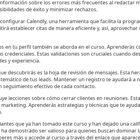
nformación sobre los errores más frecuentes al redactar me
ibilidades de éxito y minimizar rechazos.
configurar Calendly, una herramienta que facilita la progr
tirá establecer citas de manera eficiente y, así, aprovecha
s en tu perfil también se aborda en el curso. Aprenderás
s credenciales. Estas validaciones son cruciales cuando de
es y experiencia.
e descubrirás es la hoja de revisión de mensajes. Esta her
stemático de tus leads. Mantener un registro te ayudará a
n seguimiento efectivo de cada contacto.
luye lecciones sobre cómo cerrar clientes en reuniones. Esta 
 marketing. Aprenderás estrategias y técnicas que te ayuda
.
diantes que ya han tomado este curso y han dejado una cali
so ha demostrado ser valioso para quienes buscan dominar l
speres más y accede al curso a través del enlace que aparec