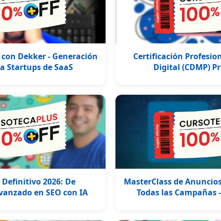
 con Dekker - Generación
Certificación Profesi
a Startups de SaaS
Digital (CDMP) P
Definitivo 2026: De
MasterClass de Anuncios
Avanzado en SEO con IA
Todas las Campañas -