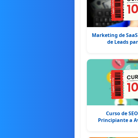
Marketing de SaaS
de Leads par
Curso de SEO 
Principiante a 