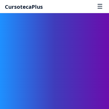
☰
CursotecaPlus