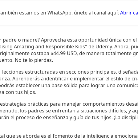
También estamos en WhatsApp, únete al canal aquí:
Abrir c
or padre o madre? Aprovecha esta oportunidad única con el 
aising Amazing and Responsible Kids" de Udemy. Ahora, pu
originalmente costaba $44.99 USD, de manera totalmente gra
ento. No te lo pierdas.
 lecciones estructuradas en secciones principales, diseñad
ianza. Aprenderás a identificar e implementar el estilo de c
, podrás establecer una base sólida para lograr una comunica
a con tus hijos.
 estrategias prácticas para manejar comportamientos desafi
enudo, los padres se enfrentan a situaciones difíciles, y a
rán el proceso de enseñanza y guía de tus hijos. ¡La discipli
 que se aborda es el fomento de la inteligencia emocional y