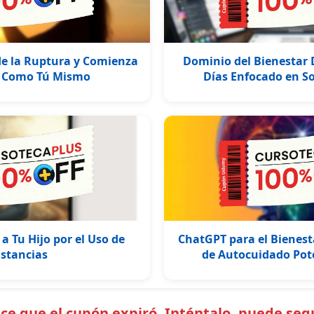
e la Ruptura y Comienza
Dominio del Bienestar D
e Como Tú Mismo
Días Enfocado en S
 Tu Hijo por el Uso de
ChatGPT para el Bienest
stancias
de Autocuidado Pot
e que el cupón expiró. Inténtalo, puede segu