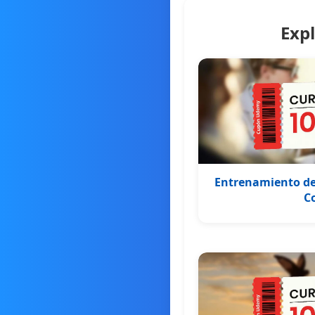
Exp
Entrenamiento de
C