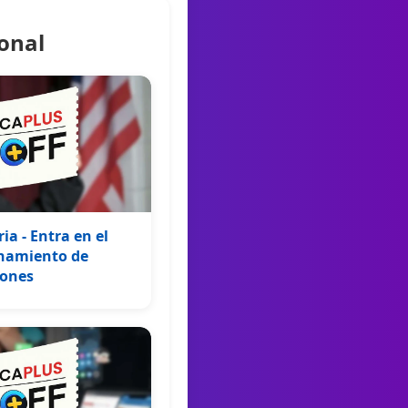
onal
a - Entra en el
enamiento de
iones