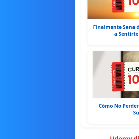
Finalmente Sana d
a Sentirt
Cómo No Perder a
Su
Udemy dic