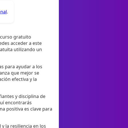
anal
.
curso gratuito
edes acceder a este
tuita utilizando un
as para ayudar a los
rianza que mejor se
ción efectiva y la
antes y disciplina de
quí encontrarás
na positiva es clave para
 la resiliencia en los