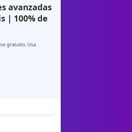
es avanzadas
is | 100% de
rso gratuito. Usa